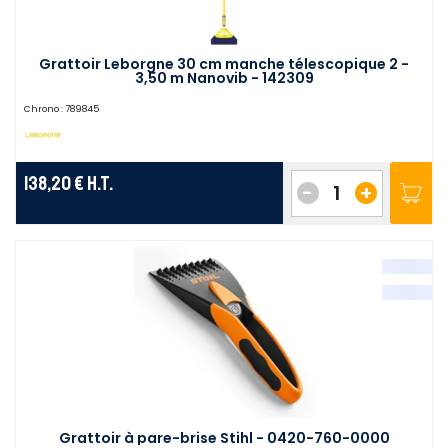
Grattoir Leborgne 30 cm manche télescopique 2 -
3,50 m Nanovib - 142309
Chrono :
789845
138,20 €
H.T.
-
+
Grattoir à pare-brise Stihl - 0420-760-0000