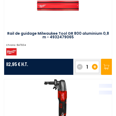
Rail de guidage Milwaukee Tool GR 800 aluminium 0,8
m - 4932479065
Chrono :
847934
112,95 €
H.T.
-
+