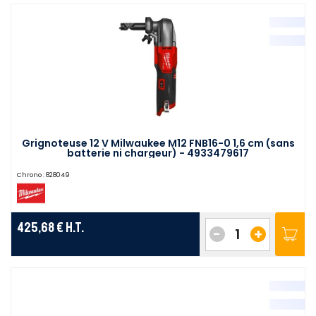
Grignoteuse 12 V Milwaukee M12 FNB16-0 1,6 cm (sans
batterie ni chargeur) - 4933479617
Chrono :
828049
425,68 €
H.T.
-
+