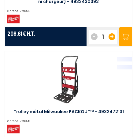
ni chargeur) - 4932430392
Chrono :
779038
206,61 €
H.T.
-
+
Trolley métal Milwaukee PACKOUT™ - 4932472131
Chrono :
779078