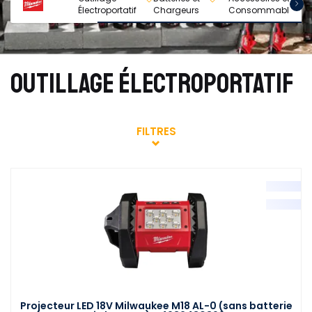
Électroportatif
Chargeurs
Consommables
M
OUTILLAGE ÉLECTROPORTATIF
FILTRES
Projecteur LED 18V Milwaukee M18 AL-0 (sans batterie