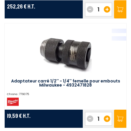
252,26 €
H.T.
-
+
Adaptateur carré 1/2'' - 1/4'' femelle pour embouts
Milwaukee - 4932471828
Chrono :
779075
19,59 €
H.T.
-
+