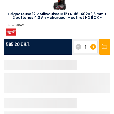
Grignoteuse 12 V Milwaukee M12 FNB16-402X 1,6 mm +
2 batteries 4,0 Ah + chargeur + coffret HD BOX -
4933479619
Chrono :
828051
585,20 €
H.T.
-
+