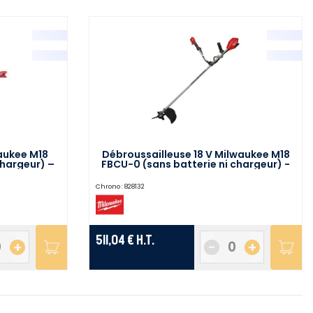
aukee M18
Débroussailleuse 18 V Milwaukee M18
chargeur) –
FBCU-0 (sans batterie ni chargeur) -
4933492297
Chrono :
828132
511,04 €
H.T.
+
-
+