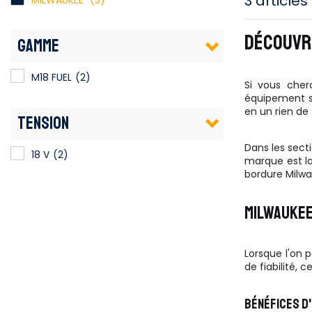
3 articles
MILWAUKEE
(3)
DÉCOUVR
GAMME
M18 FUEL
(2)
Si vous cher
équipement se
en un rien de
TENSION
Dans les sect
18 V
(2)
marque est la
bordure Milwa
MILWAUKEE
Lorsque l'on 
de fiabilité, 
BÉNÉFICES D