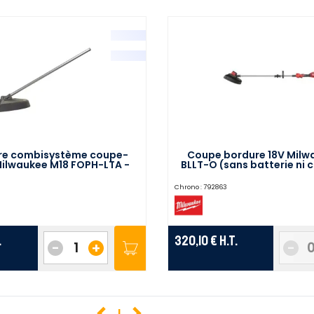
re combisystème coupe-
Coupe bordure 18V Milw
ilwaukee M18 FOPH-LTA -
BLLT-O (sans batterie ni 
4932464955
4933472218
Chrono :
792863
.
320,10 €
H.T.
-
+
-