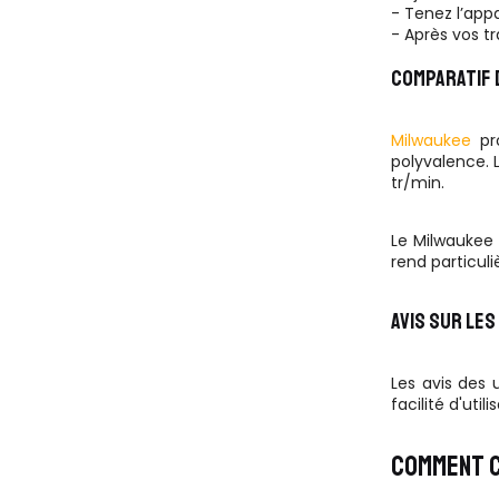
- Tenez l’app
- Après vos tr
COMPARATIF 
Milwaukee
pro
polyvalence. 
tr/min.
Le Milwaukee 
rend particul
AVIS SUR LE
Les avis des u
facilité d'util
COMMENT C