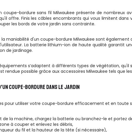
n coupe-bordure sans fil Milwaukee présente de nombreux ava
il offre. Finis les câbles encombrants qui vous limitent dans
uper les bords de votre jardin sans contrainte.
t la maniabilité d'un coupe-bordure Milwaukee sont également d
 l'utilisateur. La batterie lithium-ion de haute qualité garanti
ion de jardinage.
 équipements s’adaptent à différents types de végétation, qu'il s
st rendue possible grâce aux accessoires Milwaukee tels que le
 D'UN COUPE-BORDURE DANS LE JARDIN
pes pour utiliser votre coupe-bordure efficacement et en toute s
état de la machine, chargez la batterie ou branchez-le et portez
zone à couper et enlevez les débris,
ongueur du fil et la hauteur de la tête (si nécessaire),