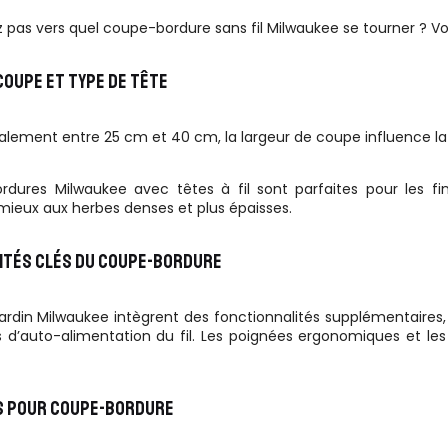
pas vers quel coupe-bordure sans fil Milwaukee se tourner ? Voici
COUPE ET TYPE DE TÊTE
lement entre 25 cm et 40 cm, la largeur de coupe influence la rap
dures Milwaukee avec têtes à fil sont parfaites pour les fin
ieux aux herbes denses et plus épaisses.
ITÉS CLÉS DU COUPE-BORDURE
 jardin Milwaukee intègrent des fonctionnalités supplémentaires
d’auto-alimentation du fil. Les poignées ergonomiques et les
S POUR COUPE-BORDURE