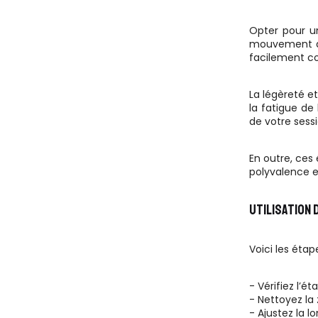
Opter pour u
mouvement qu'
facilement co
La légèreté e
la fatigue de
de votre sess
En outre, ces
polyvalence e
UTILISATION
Voici les éta
- Vérifiez l’
- Nettoyez la 
- Ajustez la l