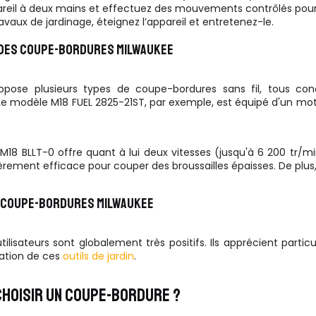
areil à deux mains et effectuez des mouvements contrôlés pour
avaux de jardinage, éteignez l’appareil et entretenez-le.
DES COUPE-BORDURES MILWAUKEE
pose plusieurs types de coupe-bordures sans fil, tous co
Le modèle M18 FUEL 2825-21ST, par exemple, est équipé d'un mo
M18 BLLT-0 offre quant à lui deux vitesses (jusqu'à 6 200 tr/m
ièrement efficace pour couper des broussailles épaisses. De pl
S COUPE-BORDURES MILWAUKEE
tilisateurs sont globalement très positifs. Ils apprécient partic
isation de ces
outils de jardin
.
HOISIR UN COUPE-BORDURE ?