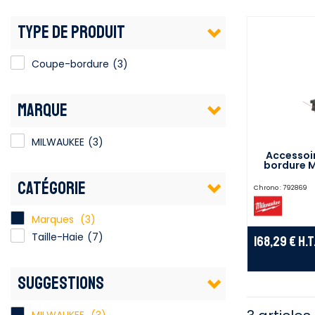
TYPE DE PRODUIT
Coupe-bordure
(3)
MARQUE
MILWAUKEE
(3)
Accessoi
bordure M
CATÉGORIE
Chrono :
792869
Marques
(3)
Taille-Haie
(7)
168,29 €
H.T
SUGGESTIONS