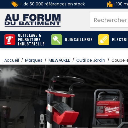
+ de 50 000 références en stock
+100 ma
Outillage &
Fourniture
Quincaillerie
Electri
industrielle
Accueil
/
Marques
/
MILWAUKEE
/
Outil de Jardin
/
Coupe-