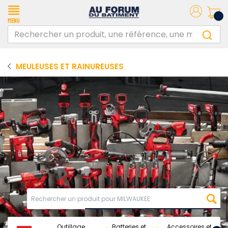
Menu
MEULEUSES ET RAINUREUSES
Outillage
Batteries et
Accessoires et
O