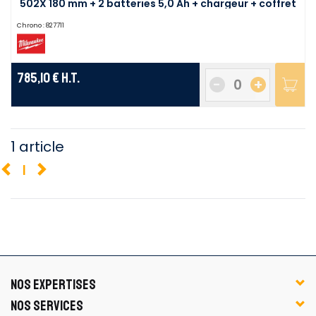
502X 180 mm + 2 batteries 5,0 Ah + chargeur + coffret
HD BOX - 4933451550
Chrono :
827711
785,10 €
H.T.
-
+
1 article
1
NOS EXPERTISES
NOS SERVICES