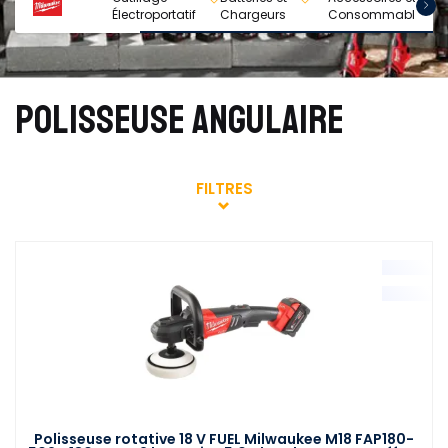
Électroportatif
Chargeurs
Consommables
M
POLISSEUSE ANGULAIRE
FILTRES
Polisseuse rotative 18 V FUEL Milwaukee M18 FAP180-