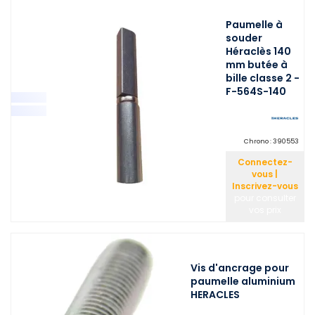
Paumelle à
souder
Héraclès 140
mm butée à
bille classe 2 -
F-564S-140
Chrono :
390553
Connectez-
vous |
Inscrivez-vous
pour consulter
vos prix
Vis d'ancrage pour
paumelle aluminium
HERACLES