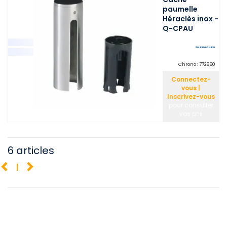
paumelle
Héraclès inox -
Q-CPAU
Chrono :
772860
Connectez-
vous |
Inscrivez-vous
pour consulter
vos prix
6 articles
1