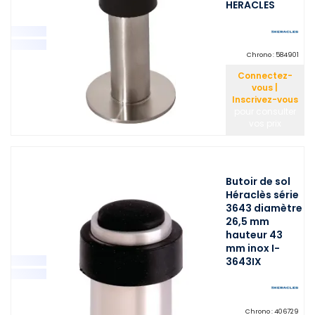
HERACLES
Chrono :
584901
Connectez-
vous |
Inscrivez-vous
pour consulter
vos prix
Butoir de sol
Héraclès série
3643 diamètre
26,5 mm
hauteur 43
mm inox I-
3643IX
Chrono :
406729