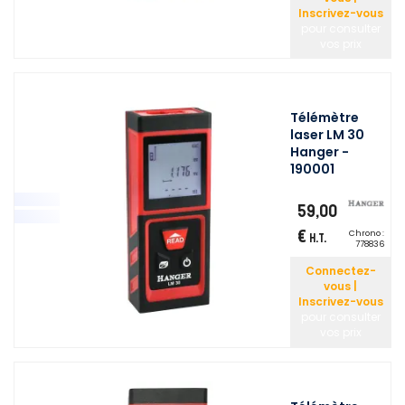
Inscrivez-vous
pour consulter
vos prix
Télémètre
laser LM 30
Hanger -
190001
59,00
€
Chrono :
H.T.
778836
Connectez-
vous |
Inscrivez-vous
pour consulter
vos prix