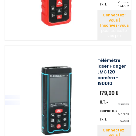
Chrono
€ H.T.
:
747912
Connectez-
vous |
Inscrivez-vous
pour consulter
vos prix
Télémètre
laser Hanger
LMC 120
caméra -
190010
179,00 €
H.T.
+
ecopart 0,12
Chrono
:
€ H.T.
747913
Connectez-
vous |