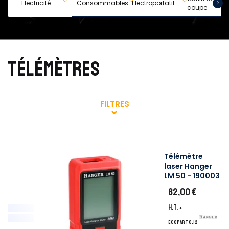
Electricité
Consommables
Electroportatif
coupe
TÉLÉMÈTRES
FILTRES
Télémètre
laser Hanger
LM 50 - 190003
82,00 €
H.T.
+
ecopart 0,12