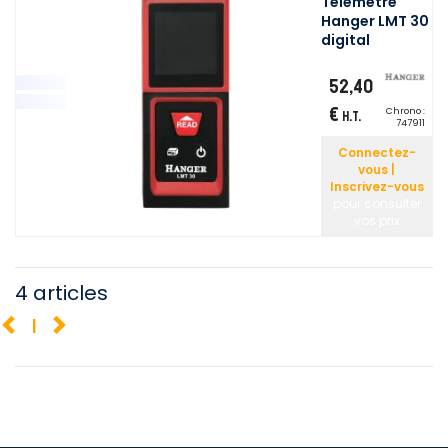
Télémètre
Hanger LMT 30
digital
52,40
€
Chrono :
H.T.
747911
Connectez-
vous |
Inscrivez-vous
pour consulter
vos prix
4 articles
1