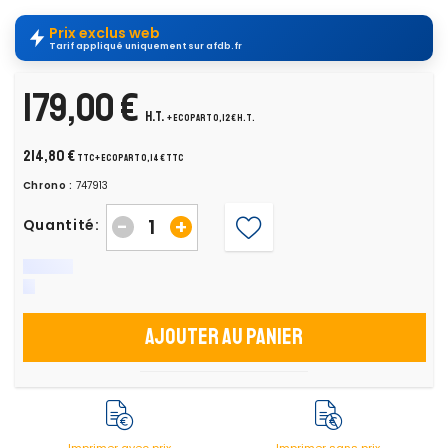
Prix exclus web
Tarif appliqué uniquement sur afdb.fr
179,00 €
H.T.
+ ecopart 0,12 € H.T.
214,80 €
TTC
+ ecopart 0,14 € TTC
Chrono :
747913
-
+
Quantité:
Ajouter au panier