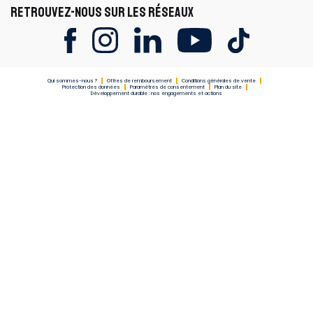
RETROUVEZ-NOUS SUR LES RÉSEAUX
Qui sommes-nous ?
Offres de remboursement
Conditions générales de vente
Protection des données
Paramètres de consentement
Plan du site
Développement durable : nos engagements et actions