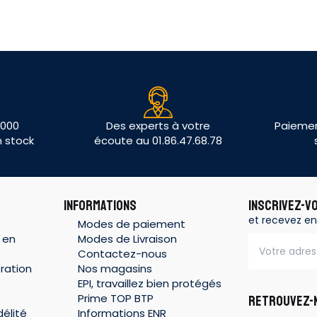
 000
Des experts à votre
Paiemen
n stock
écoute au 01.86.47.68.78
INFORMATIONS
INSCRIVEZ-V
et recevez en
Modes de paiement
 en
Modes de Livraison
Contactez-nous
ration
Nos magasins
EPI, travaillez bien protégés
Prime TOP BTP
RETROUVEZ-N
élité
Informations ENR