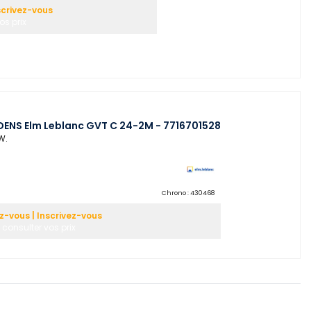
scrivez-vous
os prix
ENS Elm Leblanc GVT C 24-2M - 7716701528
W.
Chrono :
430468
-vous | Inscrivez-vous
 consulter vos prix