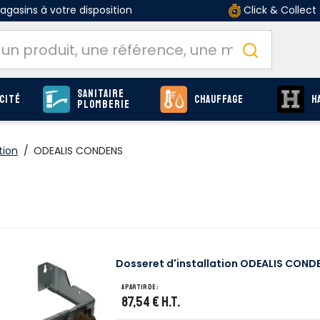
gasins à votre disposition
Click & Collect
Sanitaire
cité
Chauffage
H
Plomberie
tion
/
ODEALIS CONDENS
Dosseret d'installation ODEALIS COND
A partir de :
87,54 €
H.T.