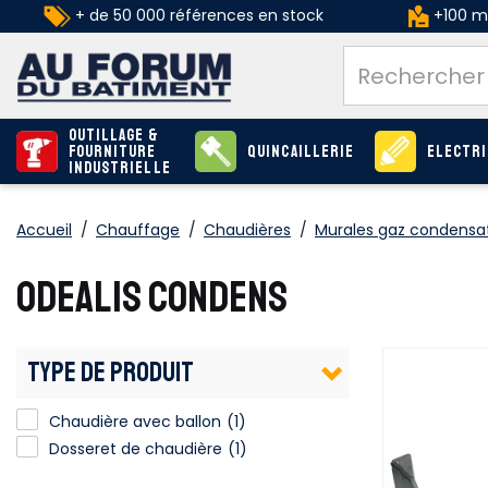
+ de 50 000 références en stock
+100 ma
Outillage &
Fourniture
Quincaillerie
Electri
industrielle
Accueil
/
Chauffage
/
Chaudières
/
Murales gaz condensa
ODEALIS CONDENS
TYPE DE PRODUIT
Chaudière avec ballon
(1)
Dosseret de chaudière
(1)