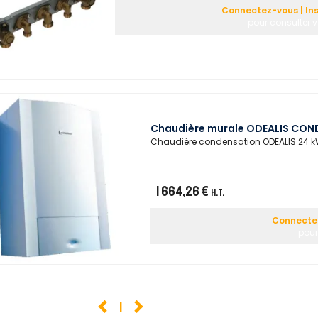
Connectez-vous | In
pour consulter v
Chaudière murale ODEALIS COND
Chaudière condensation ODEALIS 24 k
1 664,26 €
H.T.
Connectez
pour
1