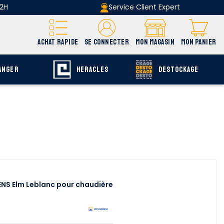
 2H
Service Client Expert
ACHAT RAPIDE
SE CONNECTER
MON MAGASIN
MON PANIER
ANGER
HERACLES
DESTOCKAGE
ENS Elm Leblanc pour chaudière