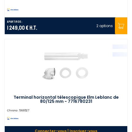
A partir de :
2 options
1 249,00 €
H.T.
Terminal horizontal télescopique Elm Leblanc de
80/125 mm - 7716780231
Chrono :
566527
Connectez-vous | Inscrivez-vous