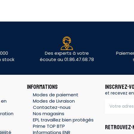
 000
Des experts à votre
Paiemen
n stock
écoute au 01.86.47.68.78
INFORMATIONS
INSCRIVEZ-V
et recevez en
Modes de paiement
 en
Modes de Livraison
Contactez-nous
ration
Nos magasins
EPI, travaillez bien protégés
Prime TOP BTP
RETROUVEZ-N
élité
Informations ENR