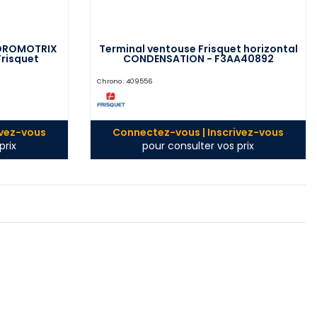
YDROMOTRIX
Terminal ventouse Frisquet horizontal
risquet
CONDENSATION - F3AA40892
Chrono :
409556
ivez-vous
Connectez-vous | Inscrivez-vous
prix
pour consulter vos prix