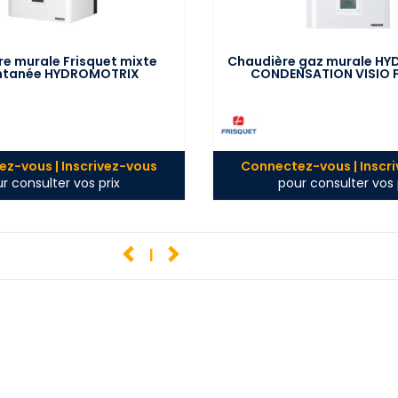
e murale Frisquet mixte
Chaudière gaz murale H
ntanée HYDROMOTRIX
CONDENSATION VISIO F
ndensation Visio
z-vous | Inscrivez-vous
Connectez-vous | Inscr
r consulter vos prix
pour consulter vos 
1