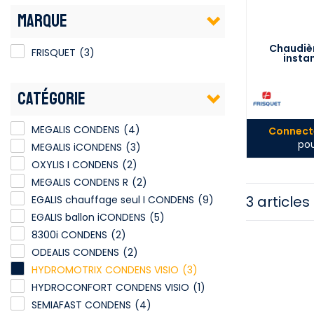
MARQUE
Chaudièr
FRISQUET
(3)
insta
Co
CATÉGORIE
MEGALIS CONDENS
(4)
Connecte
pou
MEGALIS iCONDENS
(3)
OXYLIS I CONDENS
(2)
MEGALIS CONDENS R
(2)
3 articles
EGALIS chauffage seul I CONDENS
(9)
EGALIS ballon iCONDENS
(5)
8300i CONDENS
(2)
ODEALIS CONDENS
(2)
HYDROMOTRIX CONDENS VISIO
(3)
HYDROCONFORT CONDENS VISIO
(1)
SEMIAFAST CONDENS
(4)