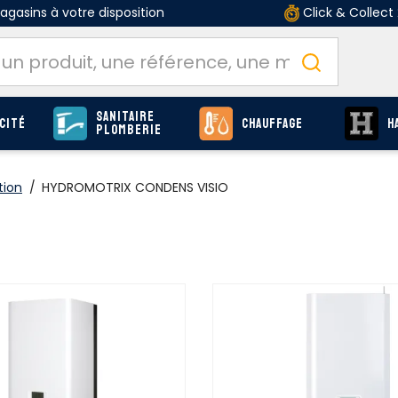
gasins à votre disposition
Click & Collect
Sanitaire
cité
Chauffage
H
Plomberie
tion
/
HYDROMOTRIX CONDENS VISIO