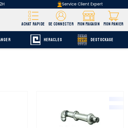
 2H
Service Client Expert
ACHAT RAPIDE
SE CONNECTER
MON MAGASIN
MON PANIER
ANGER
HERACLES
DESTOCKAGE