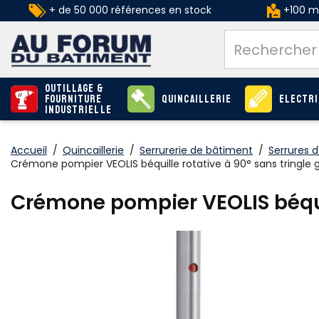
+ de 50 000 références en stock
+100 ma
Outillage &
Fourniture
Quincaillerie
Electri
industrielle
Accueil
/
Quincaillerie
/
Serrurerie de bâtiment
/
Serrures d
Crémone pompier VEOLIS béquille rotative à 90° sans tringle 
Crémone pompier VEOLIS béquil