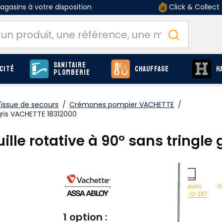
gasins à votre disposition
Click & Collect
Sanitaire
cité
Chauffage
H
Plomberie
'issue de secours
/
Crémones pompier VACHETTE
/
gris VACHETTE 18312000
le rotative à 90° sans tringle 
O
Produits
page Q-297
1 option :