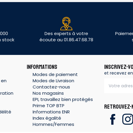
 000
Des experts à votre
Paiemen
n stock
écoute au 01.86.47.68.78
INFORMATIONS
INSCRIVEZ-V
et recevez en
Modes de paiement
 en
Modes de Livraison
Contactez-nous
ration
Nos magasins
EPI, travaillez bien protégés
Prime TOP BTP
RETROUVEZ-N
élité
Informations ENR
Index égalité
Hommes/Femmes