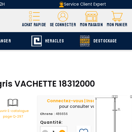
 2H
Service Client Expert
ACHAT RAPIDE
SE CONNECTER
MON MAGASIN
MON PANIER
ANGER
HERACLES
DESTOCKAGE
gris VACHETTE 18312000
Connectez-vous | Inscrivez-vous
pour consulter vos prix
uvrir E-catalogue
Chrono :
486656
page Q-297
Quantité: