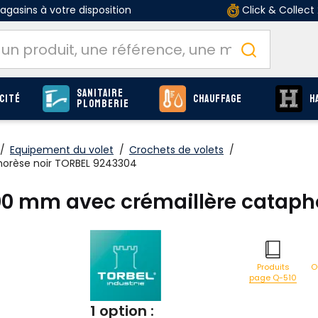
gasins à votre disposition
Click & Collect
Sanitaire
cité
Chauffage
H
Plomberie
/
Equipement du volet
/
Crochets de volets
/
orèse noir TORBEL 9243304
00 mm avec crémaillère cataph
O
Produits
page Q-510
1 option :