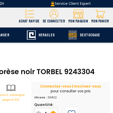
 2H
Service Client Expert
ACHAT RAPIDE
SE CONNECTER
MON MAGASIN
MON PANIER
ANGER
HERACLES
DESTOCKAGE
orèse noir TORBEL 9243304
Connectez-vous | Inscrivez-vous
pour consulter vos prix
uvrir E-catalogue
Chrono :
394122
page Q-510
Quantité: