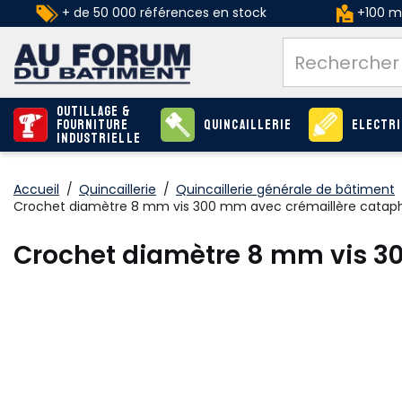
+ de 50 000 références en stock
+100 ma
Outillage &
Fourniture
Quincaillerie
Electri
industrielle
Accueil
/
Quincaillerie
/
Quincaillerie générale de bâtiment
Crochet diamètre 8 mm vis 300 mm avec crémaillère cataph
Crochet diamètre 8 mm vis 3