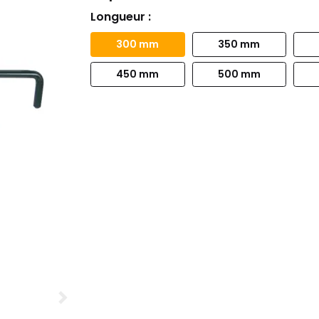
Longueur :
300 mm
350 mm
450 mm
500 mm