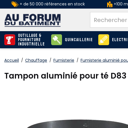
+ de 50 000 références en stock
+100 ma
Outillage &
Fourniture
Quincaillerie
Electri
industrielle
Accueil
/
Chauffage
/
Fumisterie
/
Fumisterie aluminié po
Tampon aluminié pour té D83 