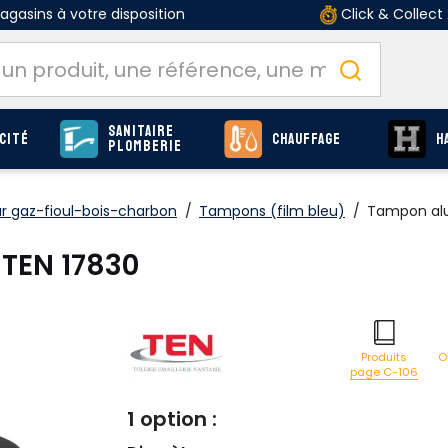
gasins à votre disposition
Click & Collect
Sanitaire
cité
Chauffage
H
Plomberie
ur gaz-fioul-bois-charbon
/
Tampons (film bleu)
/
Tampon alu
TEN 17830
O
Produits
page C-106
1 option :