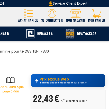
 2H
Service Client Expert
ACHAT RAPIDE
SE CONNECTER
MON MAGASIN
MON PANIER
ANGER
HERACLES
DESTOCKAGE
minié pour té D83 TEN 17830
Prix exclus web
Tarif appliqué uniquement sur afdb.fr
uvrir E-catalogue
page C-106
22,43 €
H.T.
+ ecopart 0,01 € H.T.