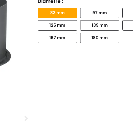
Diamètre :
83 mm
97 mm
125 mm
139 mm
167 mm
180 mm