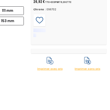
26,92 €
TTC
+ ecopart 0,01 € TTC
Chrono :
096702
111 mm
153 mm
Imprimer avec prix
Imprimer sans prix