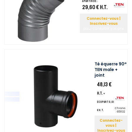
A partir de :
29,60 €
H.T.
Connectez-vous |
Inscrivez-vous
pour consulter vos prix
Té équerre 90°
TEN male +
joint
48,13 €
H.T.
+
ecopart 0,01
Chrono
€ H.T.
:
651132
Connectez-
vous |
Inscrivez-vous