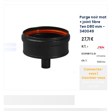
Purge noir mat
+ joint fibre
Ten D80 mm -
340049
27,71 €
H.T.
+
ecopart 0,01
Chrono
:
€ H.T.
651094
Connectez-
vous |
Inscrivez-vous
pour consulter
vos prix