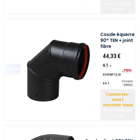
pour consulter
vos prix
Coude équerre
90° TEN + joint
fibre
44,33 €
H.T.
+
ecopart 0,01
Chrono
€ H.T.
:
651100
Connectez-
vous |
Inscrivez-vous
pour consulter
vos prix