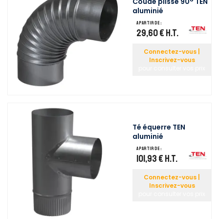
Coude plissé 90° TEN
aluminié
A partir de :
29,60 €
H.T.
Connectez-vous |
Inscrivez-vous
pour consulter vos prix
Té équerre TEN
aluminié
A partir de :
101,93 €
H.T.
Connectez-vous |
Inscrivez-vous
pour consulter vos prix