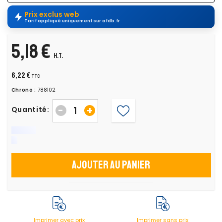
Prix exclus web
Tarif appliqué uniquement sur afdb.fr
5,18 €
H.T.
6,22 €
TTC
Chrono :
788102
-
+
Quantité:
Ajouter au panier
Imprimer avec prix
Imprimer sans prix