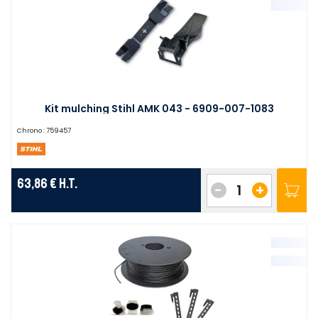
Kit mulching Stihl AMK 043 - 6909-007-1083
Chrono :
759457
63,86 €
H.T.
-
+