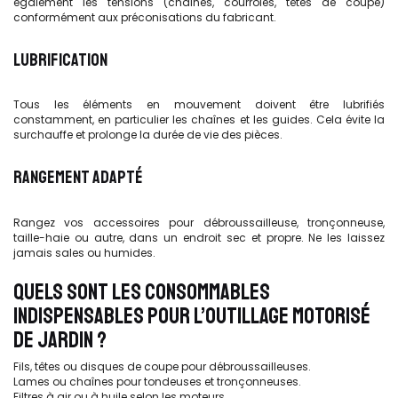
également les tensions (chaînes, courroies, têtes de coupe)
conformément aux préconisations du fabricant.
LUBRIFICATION
Tous les éléments en mouvement doivent être lubrifiés
constamment, en particulier les chaînes et les guides. Cela évite la
surchauffe et prolonge la durée de vie des pièces.
RANGEMENT ADAPTÉ
Rangez vos accessoires pour débroussailleuse, tronçonneuse,
taille-haie ou autre, dans un endroit sec et propre. Ne les laissez
jamais sales ou humides.
QUELS SONT LES CONSOMMABLES
INDISPENSABLES POUR L’OUTILLAGE MOTORISÉ
DE JARDIN ?
Fils, têtes ou disques de coupe pour débroussailleuses.
Lames ou chaînes pour tondeuses et tronçonneuses.
Filtres à air ou à huile selon les moteurs.