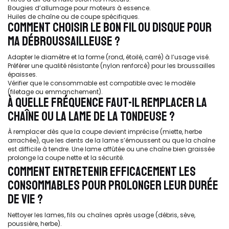
Bougies d’allumage pour moteurs à essence.
Huiles de chaîne ou de coupe spécifiques.
COMMENT CHOISIR LE BON FIL OU DISQUE POUR
MA DÉBROUSSAILLEUSE ?
Adapter le diamètre et la forme (rond, étoilé, carré) à l’usage visé.
Préférer une qualité résistante (nylon renforcé) pour les broussailles
épaisses.
Vérifier que le consommable est compatible avec le modèle
(filetage ou emmanchement).
À QUELLE FRÉQUENCE FAUT-IL REMPLACER LA
CHAÎNE OU LA LAME DE LA TONDEUSE ?
À remplacer dès que la coupe devient imprécise (miette, herbe
arrachée), que les dents de la lame s’émoussent ou que la chaîne
est difficile à tendre. Une lame affûtée ou une chaîne bien graissée
prolonge la coupe nette et la sécurité.
COMMENT ENTRETENIR EFFICACEMENT LES
CONSOMMABLES POUR PROLONGER LEUR DURÉE
DE VIE ?
Nettoyer les lames, fils ou chaînes après usage (débris, sève,
poussière, herbe).