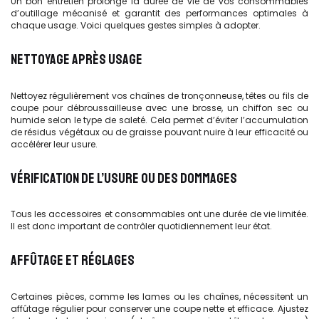
Un bon entretien prolonge la durée de vie de vos consommables
d’outillage mécanisé et garantit des performances optimales à
chaque usage. Voici quelques gestes simples à adopter.
NETTOYAGE APRÈS USAGE
Nettoyez régulièrement vos chaînes de tronçonneuse, têtes ou fils de
coupe pour débroussailleuse avec une brosse, un chiffon sec ou
humide selon le type de saleté. Cela permet d’éviter l’accumulation
de résidus végétaux ou de graisse pouvant nuire à leur efficacité ou
accélérer leur usure.
VÉRIFICATION DE L’USURE OU DES DOMMAGES
Tous les accessoires et consommables ont une durée de vie limitée.
Il est donc important de contrôler quotidiennement leur état.
AFFÛTAGE ET RÉGLAGES
Certaines pièces, comme les lames ou les chaînes, nécessitent un
affûtage régulier pour conserver une coupe nette et efficace. Ajustez