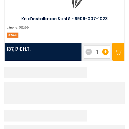
Kit d'installation Stihl S - 6909-007-1023
Chrono :
752299
137,17 €
H.T.
-
+