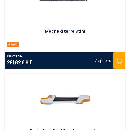
Mèche à terre Stihl
A partir de :
7 options
291,62 €
H.T.