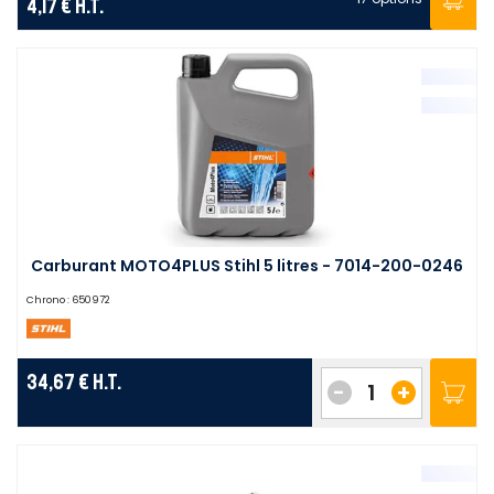
4,17 €
H.T.
Carburant MOTO4PLUS Stihl 5 litres - 7014-200-0246
Chrono :
650972
34,67 €
H.T.
-
+