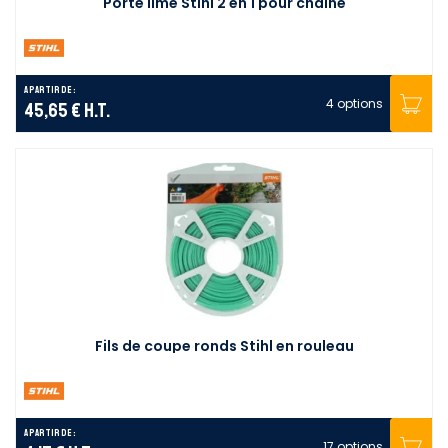
Porte lime Stihl 2 en 1 pour chaîne
A partir de :
4 options
45,65 €
H.T.
Fils de coupe ronds Stihl en rouleau
A partir de :
17 options