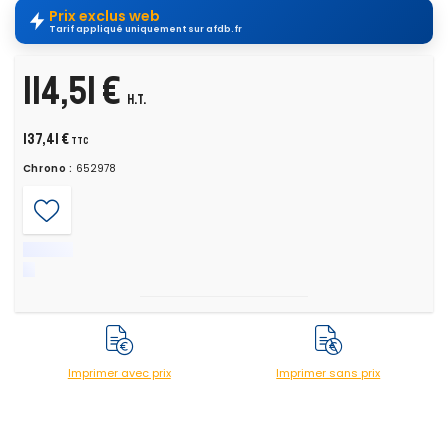
Prix exclus web
Tarif appliqué uniquement sur afdb.fr
114,51 €
H.T.
137,41 €
TTC
Chrono :
652978
Imprimer avec prix
Imprimer sans prix