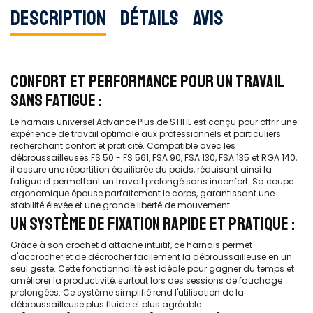
Description
Détails
Avis
CONFORT ET PERFORMANCE POUR UN TRAVAIL
SANS FATIGUE :
Le harnais universel Advance Plus de STIHL est conçu pour offrir une
expérience de travail optimale aux professionnels et particuliers
recherchant confort et praticité. Compatible avec les
débroussailleuses FS 50 - FS 561, FSA 90, FSA 130, FSA 135 et RGA 140,
il assure une répartition équilibrée du poids, réduisant ainsi la
fatigue et permettant un travail prolongé sans inconfort. Sa coupe
ergonomique épouse parfaitement le corps, garantissant une
stabilité élevée et une grande liberté de mouvement.
UN SYSTÈME DE FIXATION RAPIDE ET PRATIQUE :
Grâce à son crochet d'attache intuitif, ce harnais permet
d'accrocher et de décrocher facilement la débroussailleuse en un
seul geste. Cette fonctionnalité est idéale pour gagner du temps et
améliorer la productivité, surtout lors des sessions de fauchage
prolongées. Ce système simplifié rend l'utilisation de la
débroussailleuse plus fluide et plus agréable.