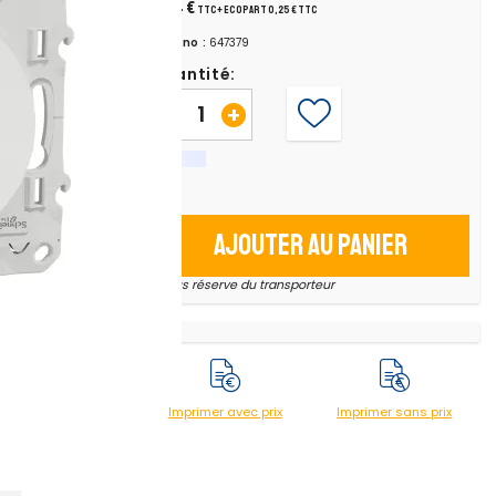
5,04 €
TTC
+ ecopart 0,25 € TTC
Chrono :
647379
Quantité:
-
+
Simple
Ajouter au panier
* sous réserve du transporteur
Mat
Imprimer avec prix
Imprimer sans prix