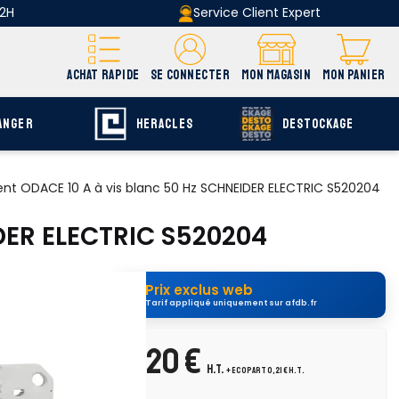
 2H
Service Client Expert
ACHAT RAPIDE
SE CONNECTER
MON MAGASIN
MON PANIER
ANGER
HERACLES
DESTOCKAGE
ent ODACE 10 A à vis blanc 50 Hz SCHNEIDER ELECTRIC S520204
IDER ELECTRIC S520204
Prix exclus web
Tarif appliqué uniquement sur afdb.fr
uvrir E-catalogue
page E-55
4,20 €
H.T.
+ ecopart 0,21 € H.T.