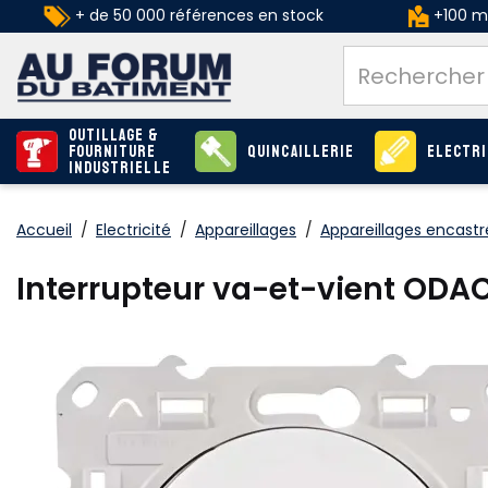
+ de 50 000 références en stock
+100 ma
Outillage &
Fourniture
Quincaillerie
Electri
industrielle
Accueil
/
Electricité
/
Appareillages
/
Appareillages encastr
Interrupteur va-et-vient ODAC