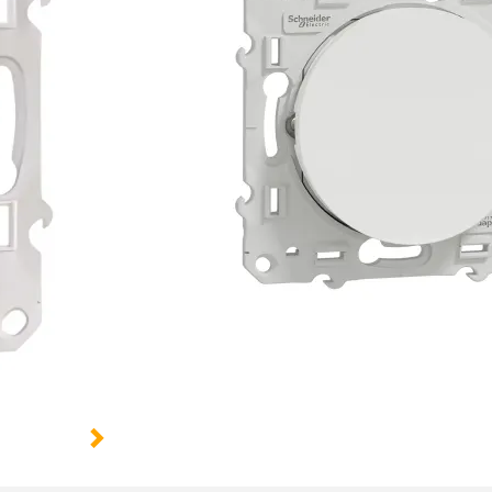
3 options :
Fonction :
Double
Lumineux
Voyant :
Avec voyant
Sans voyant
Finition :
Aluminium
Brillant