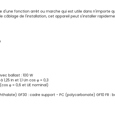
e d'une fonction arrêt ou marche qui est utile dans n'importe qu
e câblage de l'installation, cet appareil peut s'installer rapideme
n
ec ballast : 100 W
,25 In et 1,1 Un cos φ = 0,3
 (cos φ = 0,6 et UE nominal)
hthalate) GF30 : cadre support - PC (polycarbonate) GF10 FR : bo