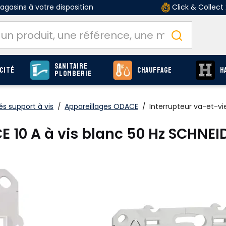
gasins à votre disposition
Click & Collect
Sanitaire
cité
Chauffage
H
Plomberie
és support à vis
/
Appareillages ODACE
/
Interrupteur va-et-vi
E 10 A à vis blanc 50 Hz SCHNE
O
Produits
page E-55