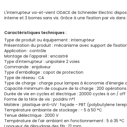
L'interrupteur va-et-vient ODACE de Schneider Electric dispos
interne et 3 bornes sans vis. Grâce à une fixation par vis dans l
Caractéristiques techniques :
Type de produit ou équipement : interrupteur
Présentation du produit : mécanisme avec support de fixatio
Application : contrôle
Montage de l'appareil : encastré
Type d'interrupteur : unipolaire 2 voies
Commande : enjoliveur
Type d'emballage : capot de protection
Type de réseau : CA
Type de charge : charge pour lampes à économie d'énergie av
Capacité minimum de coupure de la charge : 200 opérations à 1
Durée de vie en cycles et électrique : 20000 cycles à on / off
Forme de la tête de vis : pozidriv n°1
Matière : plastique anti-UV : façade - PBT (polybutylene terep
Température ambiante de stockage : - 5 à 50 °C
Tenue diélectrique : 2000 V
Température de l'air ambiant en fonctionnement : 5 à 35 °C
Longueur de dénudage des fils : 12 mm