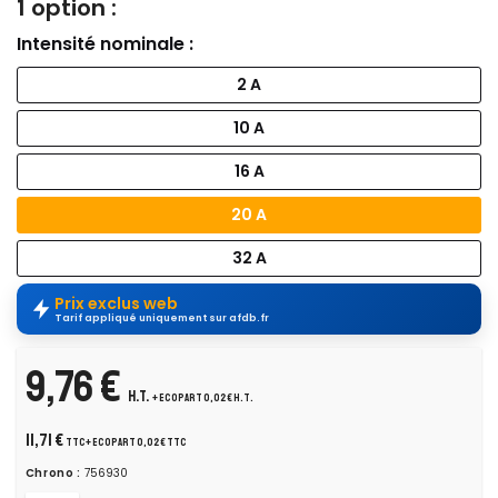
1 option :
Intensité nominale :
2 A
10 A
16 A
20 A
32 A
Prix exclus web
Tarif appliqué uniquement sur afdb.fr
9,76 €
H.T.
+ ecopart 0,02 € H.T.
11,71 €
TTC
+ ecopart 0,02 € TTC
Chrono :
756930