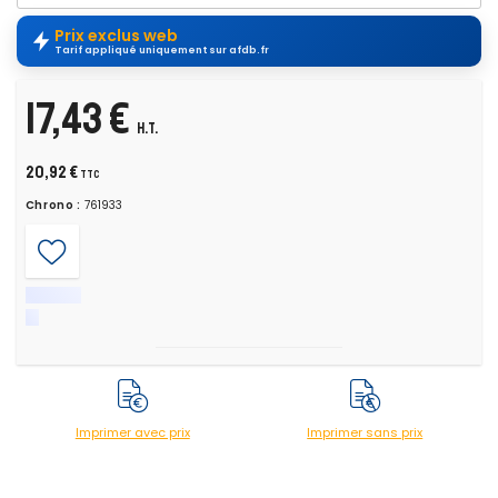
Prix exclus web
Tarif appliqué uniquement sur afdb.fr
17,43 €
H.T.
20,92 €
TTC
Chrono :
761933
Imprimer avec prix
Imprimer sans prix