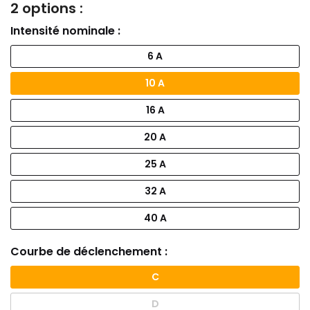
2 options :
Intensité nominale :
6 A
10 A
16 A
20 A
25 A
32 A
40 A
Courbe de déclenchement :
C
D