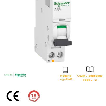
Produits
Ouvrir E-catalogue
page E-42
page E-42