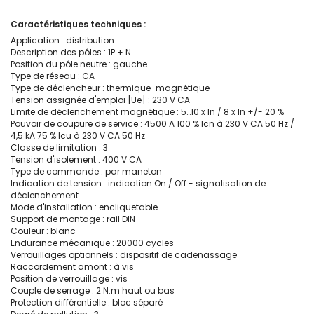
Caractéristiques techniques :
Application : distribution
Description des pôles : 1P + N
Position du pôle neutre : gauche
Type de réseau : CA
Type de déclencheur : thermique-magnétique
Tension assignée d'emploi [Ue] : 230 V CA
Limite de déclenchement magnétique : 5…10 x In / 8 x In +/- 20 %
Pouvoir de coupure de service : 4500 A 100 % Icn à 230 V CA 50 Hz /
4,5 kA 75 % Icu à 230 V CA 50 Hz
Classe de limitation : 3
Tension d'isolement : 400 V CA
Type de commande : par maneton
Indication de tension : indication On / Off - signalisation de
déclenchement
Mode d'installation : encliquetable
Support de montage : rail DIN
Couleur : blanc
Endurance mécanique : 20000 cycles
Verrouillages optionnels : dispositif de cadenassage
Raccordement amont : à vis
Position de verrouillage : vis
Couple de serrage : 2 N.m haut ou bas
Protection différentielle : bloc séparé