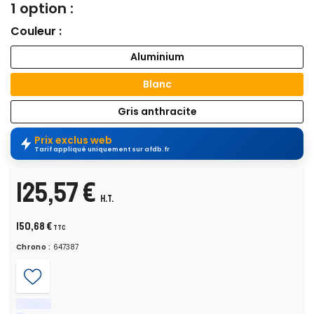
1 option :
Couleur :
Aluminium
Blanc
Gris anthracite
Prix exclus web
Tarif appliqué uniquement sur afdb.fr
125,57 €
H.T.
150,68 €
TTC
Chrono :
647387