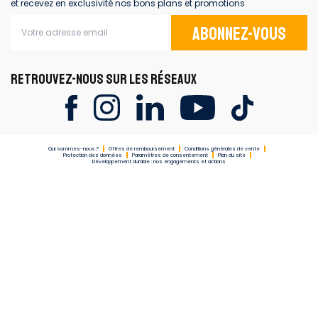
et recevez en exclusivité nos bons plans et promotions
Abonnez-vous
RETROUVEZ-NOUS SUR LES RÉSEAUX
Qui sommes-nous ?
Offres de remboursement
Conditions générales de vente
Protection des données
Paramètres de consentement
Plan du site
Développement durable : nos engagements et actions