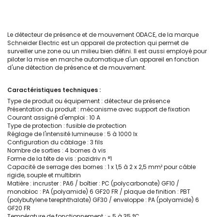
Le détecteur de présence et de mouvement ODACE, de la marque
Schneider Electric est un appareil de protection qui permet de
surveiller une zone ou un milieu bien défini. Il est aussi employé pour
piloter la mise en marche automatique d'un appareil en fonction
d'une détection de présence et de mouvement.
Caractéristiques techniques :
Type de produit ou équipement : détecteur de présence
Présentation du produit : mécanisme avec support de fixation
Courant assigné d'emploi : 10 A
Type de protection : fusible de protection
Réglage de l'intensité lumineuse : 5 à 1000 lx
Configuration du câblage : 3 fils
Nombre de sorties : 4 bornes à vis
Forme de la tête de vis : pozidriv n °1
Capacité de serrage des bornes : 1 x 1,5 à 2 x 2,5 mm² pour câble
rigide, souple et multibrin
Matière : incruster : PA6 / boîtier : PC (polycarbonate) GF10 /
monobloc : PA (polyamide) 6 GF20 FR / plaque de finition : PBT
(polybutylene terephthalate) GF30 / enveloppe : PA (polyamide) 6
GF20 FR
Température de fonctionnement : - 5 à 35 °C