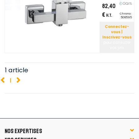
82,40
€
Chrono :
H.T.
508595
Connectez-
vous |
Inscrivez-vous
pour consulter
vos prix
1 article
1
NOS EXPERTISES