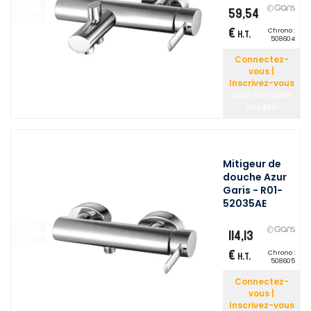
59,54
€
Chrono :
H.T.
508604
Connectez-
vous |
Inscrivez-vous
pour consulter
vos prix
Mitigeur de
douche Azur
Garis - R01-
52035AE
114,13
€
Chrono :
H.T.
508605
Connectez-
vous |
Inscrivez-vous