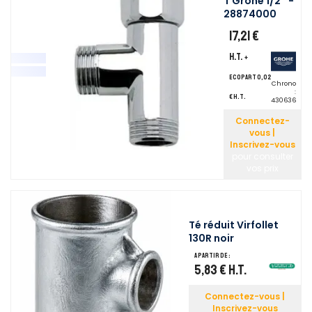
T Grohe 1/2'' -
28874000
17,21 €
H.T.
+
ecopart 0,02
Chrono
:
€ H.T.
430636
Connectez-
vous |
Inscrivez-vous
pour consulter
vos prix
Té réduit Virfollet
130R noir
A partir de :
5,83 €
H.T.
Connectez-vous |
Inscrivez-vous