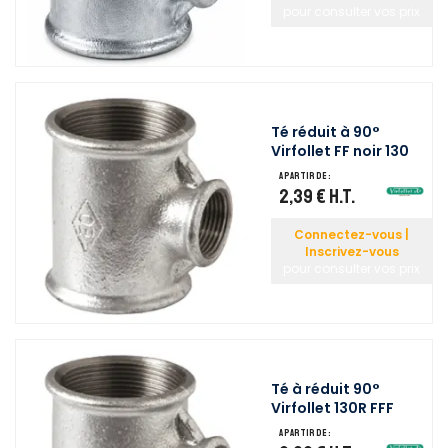
pour consulter vos prix
Té réduit à 90°
Virfollet FF noir 130
A partir de :
2,39 €
H.T.
Connectez-vous |
Inscrivez-vous
pour consulter vos prix
Té à réduit 90°
Virfollet 130R FFF
A partir de :