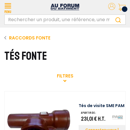
Menu
RACCORDS FONTE
TÉS FONTE
FILTRES
Tés de visite SME PAM
A partir de :
231,01 €
H.T.
Connectez-vous |