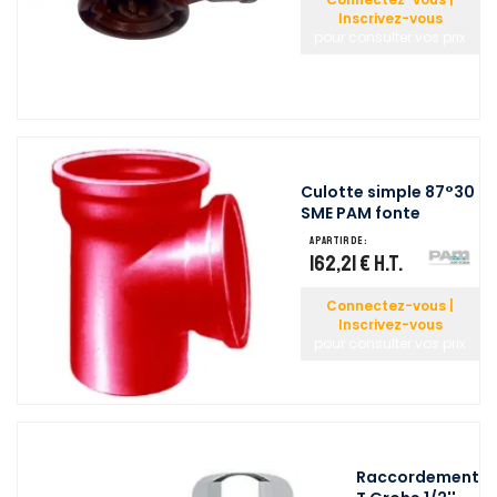
Inscrivez-vous
pour consulter vos prix
Culotte simple 87°30
SME PAM fonte
A partir de :
162,21 €
H.T.
Connectez-vous |
Inscrivez-vous
pour consulter vos prix
Raccordement