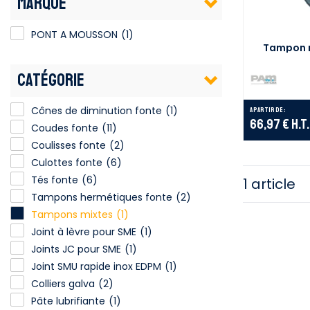
MARQUE
PONT A MOUSSON
(1)
Tampon m
CATÉGORIE
Cônes de diminution fonte
(1)
A partir de :
66,97 €
H.T.
Coudes fonte
(11)
Coulisses fonte
(2)
Culottes fonte
(6)
Tés fonte
(6)
1 article
Tampons hermétiques fonte
(2)
Tampons mixtes
(1)
Joint à lèvre pour SME
(1)
Joints JC pour SME
(1)
Joint SMU rapide inox EDPM
(1)
Colliers galva
(2)
Pâte lubrifiante
(1)