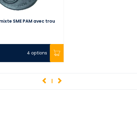
ixte SME PAM avec trou
4 options
1