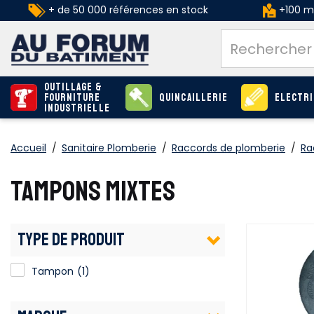
+ de 50 000 références en stock
+100 ma
Outillage &
Fourniture
Quincaillerie
Electri
industrielle
Accueil
/
Sanitaire Plomberie
/
Raccords de plomberie
/
Ra
TAMPONS MIXTES
TYPE DE PRODUIT
Tampon
(1)