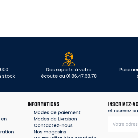
 000
Des experts à votre
Paiemen
n stock
écoute au 01.86.47.68.78
INFORMATIONS
INSCRIVEZ-V
et recevez en
Modes de paiement
 en
Modes de Livraison
Contactez-nous
ration
Nos magasins