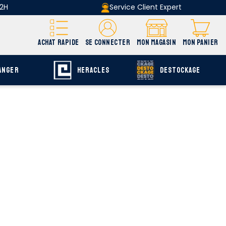
 2H
Service Client Expert
ACHAT RAPIDE
SE CONNECTER
MON MAGASIN
MON PANIER
ANGER
HERACLES
DESTOCKAGE