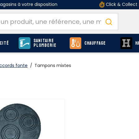
gasins à votre disposition
Click & Collect
Sanitaire
cité
Chauffage
H
Plomberie
ccords fonte
/
Tampons mixtes