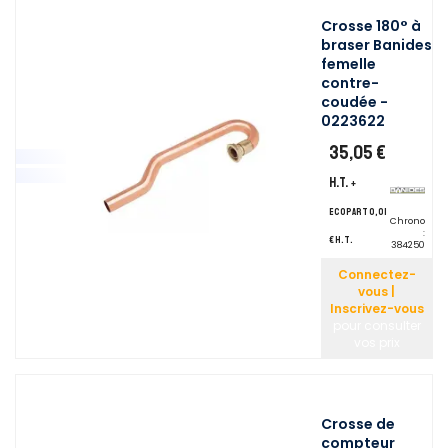
Crosse 180° à
braser Banides
femelle
contre-
coudée -
0223622
35,05 €
H.T.
+
ecopart 0,01
Chrono
:
€ H.T.
384250
Connectez-
vous |
Inscrivez-vous
pour consulter
vos prix
Crosse de
compteur