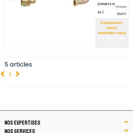
ecopart 0,01
Chrono
:
€ H.T.
384013
Connectez-
vous |
Inscrivez-vous
pour consulter
vos prix
5 articles
1
NOS EXPERTISES
NOS SERVICES