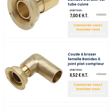
tube cuivre
A partir de :
7,00 €
H.T.
Connectez-vous |
Inscrivez-vous
pour consulter vos prix
Coude à braser
femelle Banides à
joint plat compteur
A partir de :
11,52 €
H.T.
Connectez-vous |
Inscrivez-vous
pour consulter vos prix