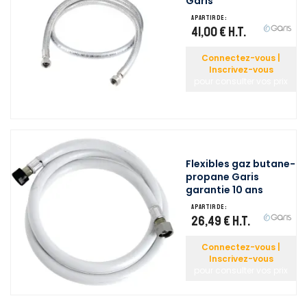
Garis
A partir de :
41,00 €
H.T.
Connectez-vous |
Inscrivez-vous
pour consulter vos prix
Flexibles gaz butane-
propane Garis
garantie 10 ans
A partir de :
26,49 €
H.T.
Connectez-vous |
Inscrivez-vous
pour consulter vos prix