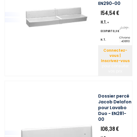
EN290-00
154,54 €
H.T.
+
ecopart 0,11 €
Chrono
H.T.
:
408110
Connectez-
vous |
Inscrivez-vous
pour consulter
vos prix
Dossier percé
Jacob Delafon
pour Lavabo
Duo - EN281-
00
106,38 €