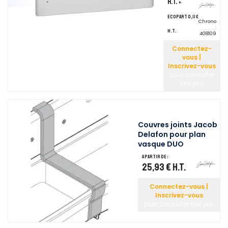
H.T.
+
ecopart 0,11 €
Chrono
:
H.T.
408109
Connectez-
vous |
Inscrivez-vous
pour consulter
vos prix
Couvres joints Jacob
Delafon pour plan
vasque DUO
A partir de :
25,93 €
H.T.
Connectez-vous |
Inscrivez-vous
pour consulter vos prix