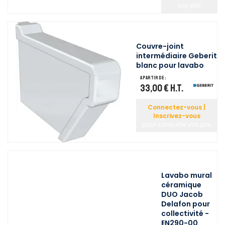
vos prix
Couvre-joint
intermédiaire Geberit
blanc pour lavabo
A partir de :
33,00 €
H.T.
Connectez-vous |
Inscrivez-vous
pour consulter vos prix
Lavabo mural
céramique
DUO Jacob
Delafon pour
collectivité -
EN290-00