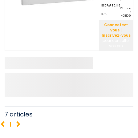
ecopart 0,11 €
Chrono
:
H.T.
408109
Connectez-
vous |
Inscrivez-vous
pour consulter
vos prix
7 articles
1