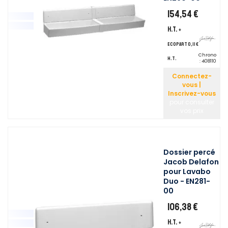
154,54 €
H.T.
+
ecopart 0,11 €
Chrono
H.T.
:
408110
Connectez-
vous |
Inscrivez-vous
pour consulter
vos prix
Dossier percé
Jacob Delafon
pour Lavabo
Duo - EN281-
00
106,38 €
H.T.
+