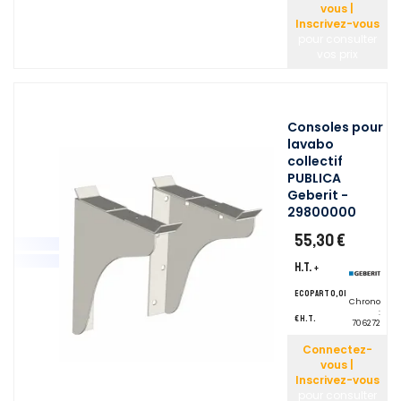
vous |
Inscrivez-vous
pour consulter
vos prix
Consoles pour
lavabo
collectif
PUBLICA
Geberit -
29800000
55,30 €
H.T.
+
ecopart 0,01
Chrono
:
€ H.T.
706272
Connectez-
vous |
Inscrivez-vous
pour consulter