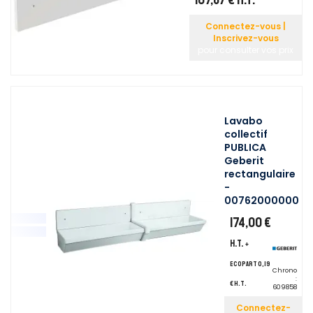
Connectez-vous |
Inscrivez-vous
pour consulter vos prix
Lavabo
collectif
PUBLICA
Geberit
rectangulaire
-
00762000000
174,00 €
H.T.
+
ecopart 0,19
Chrono
:
€ H.T.
609858
Connectez-