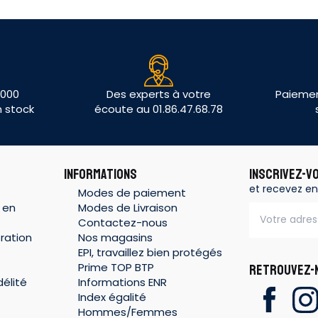
 000
Des experts à votre
Paiemen
n stock
écoute au 01.86.47.68.78
INFORMATIONS
INSCRIVEZ-V
et recevez en
Modes de paiement
 en
Modes de Livraison
Contactez-nous
ration
Nos magasins
EPI, travaillez bien protégés
Prime TOP BTP
RETROUVEZ-N
élité
Informations ENR
Index égalité
Hommes/Femmes