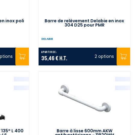
n inox poli
Barre de relèvement Delabie en inox
304 D25 pour PMR
A partir de :
ptions
2 options
35,46 €
H.T.
135° L 400
Barre à lisse 600mm AKW
-LS
antibactérienne - 11920WH