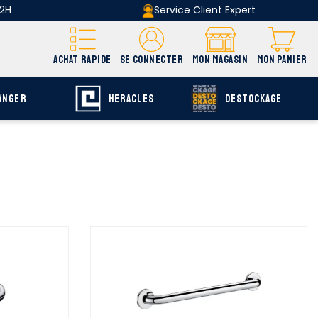
 2H
Service Client Expert
ACHAT RAPIDE
SE CONNECTER
MON MAGASIN
MON PANIER
ANGER
HERACLES
DESTOCKAGE