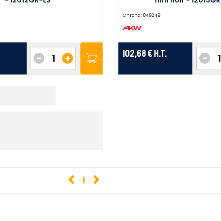
Chrono :
849249
102,68 €
H.T.
-
+
-
1