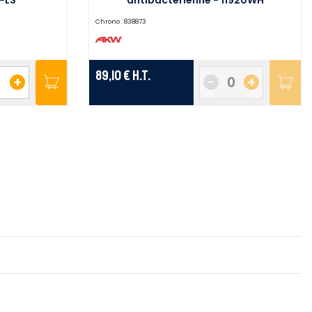
Chrono :
838873
89,10 €
H.T.
+
-
+