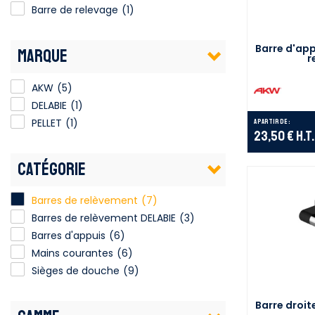
Barre de relevage
(1)
Barre d'app
MARQUE
r
AKW
(5)
DELABIE
(1)
PELLET
(1)
A partir de :
23,50 €
H.T.
CATÉGORIE
Barres de relèvement
(7)
Barres de relèvement DELABIE
(3)
Barres d'appuis
(6)
Mains courantes
(6)
Sièges de douche
(9)
Barre droi