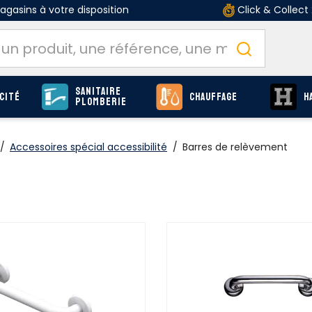
gasins à votre disposition
Click & Collect
Sanitaire
cité
Chauffage
H
Plomberie
/
Accessoires spécial accessibilité
/
Barres de relèvement