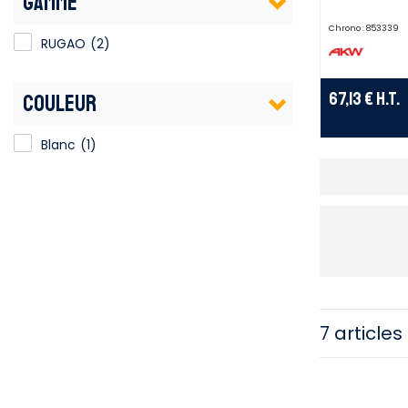
GAMME
Chrono :
853339
RUGAO
(2)
67,13 €
H.T.
COULEUR
Blanc
(1)
7 articles