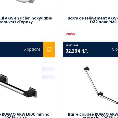
ui AKW en acier inoxydable
Barre de relèvement AKW e
ecouvert d'epoxy
D32 pour PMR
A partir de :
5 options
5 o
32,20 €
H.T.
te RUGAO AKW L600 mm noir
Barre coudée RUGAO AKW 
- 12012GR-LS
mm noir - 12013GR