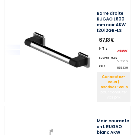
Barre droite
RUGAO L600
mm noir AKW
12012GR-LS
67,13 €
H.T.
+
ecopart 0,02
Chrono
:
€ H.T.
853339
Connectez-
vous |
Inscrivez-vous
pour consulter
vos prix
Main courante
en L RUGAO
blanc AKW