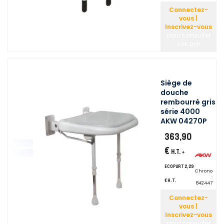
Connectez-
vous |
Inscrivez-vous
pour consulter
vos prix
Siège de
douche
rembourré gris
série 4000
AKW 04270P
363,90
€
H.T.
+
ecopart 2,29
Chrono
:
€ H.T.
842447
Connectez-
vous |
Inscrivez-vous
pour consulter