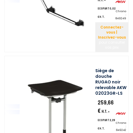
+
ecopart 0,02
Chrono
:
€ H.T.
849249
Connectez-
vous |
Inscrivez-vous
pour consulter
vos prix
Siège de
douche
RUGAO noir
relevable AKW
02023GR-LS
259,66
€
H.T.
+
ecopart 2,29
Chrono
:
€ H.T.
849242