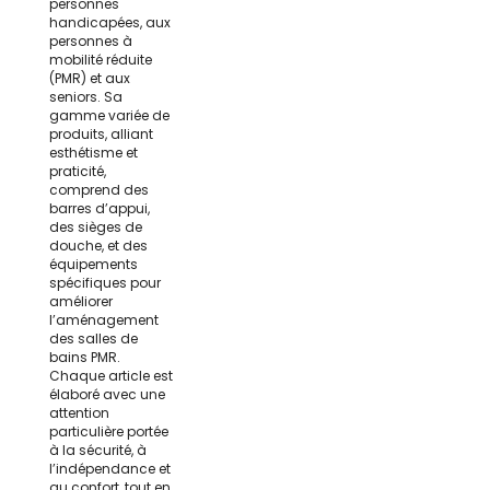
personnes
handicapées, aux
personnes à
mobilité réduite
(PMR) et aux
seniors. Sa
gamme variée de
produits, alliant
esthétisme et
praticité,
comprend des
barres d’appui,
des sièges de
douche, et des
équipements
spécifiques pour
améliorer
l’aménagement
des salles de
bains PMR.
Chaque article est
élaboré avec une
attention
particulière portée
à la sécurité, à
l’indépendance et
au confort, tout en