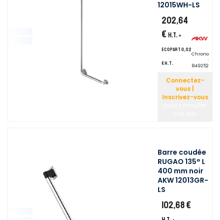
12015WH-LS
202,64
€
H.T.
+
ecopart 0,02
Chrono
:
€ H.T.
849252
Connectez-
vous |
Inscrivez-vous
pour consulter
vos prix
Barre coudée
RUGAO 135° L
400 mm noir
AKW 12013GR-
LS
102,68 €
H.T.