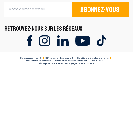
Abonnez-vous
RETROUVEZ-NOUS SUR LES RÉSEAUX
Qui sommes-nous ?
Offres de remboursement
Conditions générales de vente
Protection des données
Paramètres de consentement
Plan du site
Développement durable : nos engagements et actions