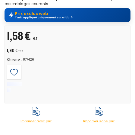
assemblages courants
Prix exclus web
Tarif appliqué uniquement sur afdb.fr
1,58 €
H.T.
1,90 €
TTC
Chrono :
877426
Imprimer avec prix
Imprimer sans prix