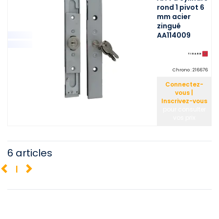
rond 1 pivot 6
mm acier
zingué
AA114009
Chrono :
216676
Connectez-
vous |
Inscrivez-vous
pour consulter
vos prix
6 articles
1