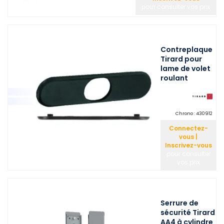
pour consulter vos prix
Contreplaque
Tirard pour
lame de volet
roulant
Chrono :
430912
Connectez-
vous |
Inscrivez-vous
pour consulter
vos prix
Serrure de
sécurité Tirard
AA4 à cylindre