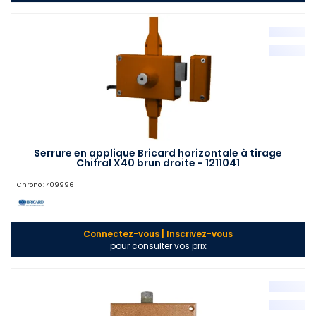
Serrure en applique Bricard horizontale à tirage
Chifral X40 brun droite - 1211041
Chrono :
409996
Connectez-vous | Inscrivez-vous
pour consulter vos prix