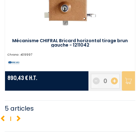
Mécanisme CHIFRAL Bricard horizontal tirage brun
gauche - 1211042
Chrono :
409997
890,43 €
H.T.
-
+
5 articles
1