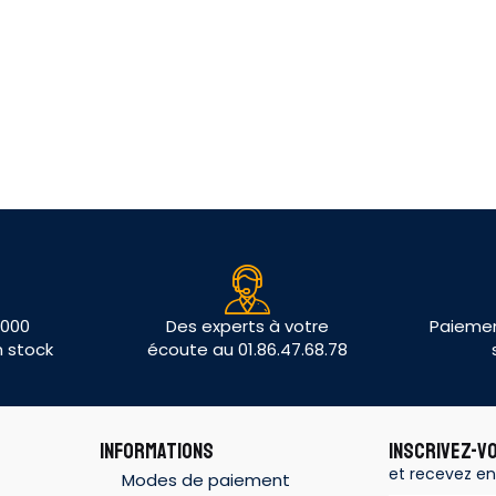
 000
Des experts à votre
Paiemen
n stock
écoute au 01.86.47.68.78
INFORMATIONS
INSCRIVEZ-V
et recevez en
Modes de paiement