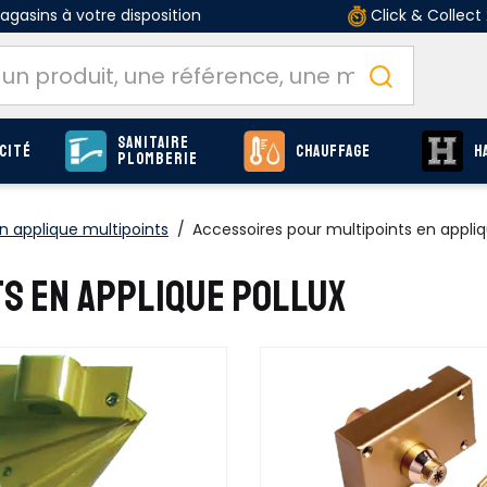
gasins à votre disposition
Click & Collect
Sanitaire
cité
Chauffage
H
Plomberie
n applique multipoints
/
Accessoires pour multipoints en appli
S EN APPLIQUE POLLUX