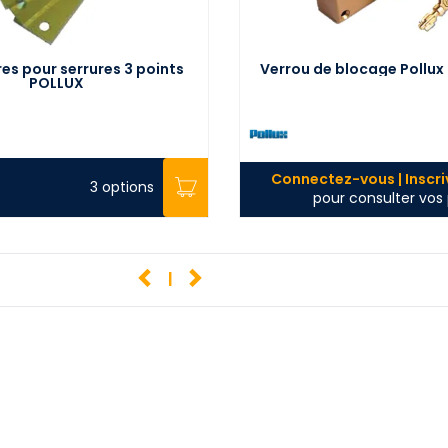
es pour serrures 3 points
Verrou de blocage Pollu
POLLUX
Connectez-vous | Inscr
3 options
pour consulter vos 
1