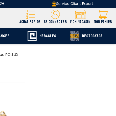
 2H
Service Client Expert
ACHAT RAPIDE
SE CONNECTER
MON MAGASIN
MON PANIER
ANGER
HERACLES
DESTOCKAGE
que POLLUX