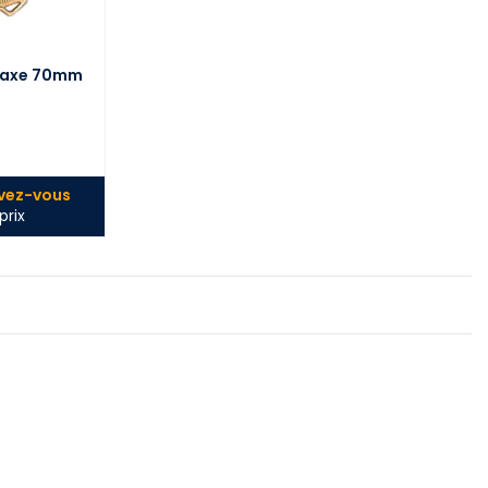
x axe 70mm
ivez-vous
prix