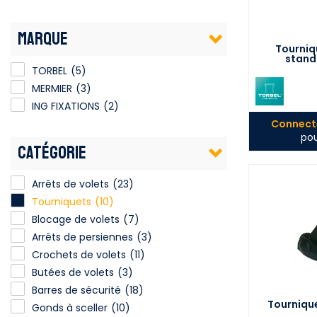
MARQUE
Tourniq
stand
TORBEL
(5)
MERMIER
(3)
ING FIXATIONS
(2)
Connecte
pou
CATÉGORIE
Arrêts de volets
(23)
Tourniquets
(10)
Blocage de volets
(7)
Arrêts de persiennes
(3)
Crochets de volets
(11)
Butées de volets
(3)
Barres de sécurité
(18)
Tournique
Gonds à sceller
(10)