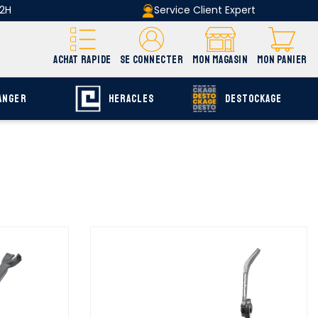
 2H
Service Client Expert
ACHAT RAPIDE
SE CONNECTER
MON MAGASIN
MON PANIER
ANGER
HERACLES
DESTOCKAGE