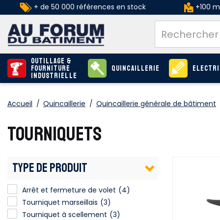
+ de 50 000 références en stock
+100 ma
Outillage &
Fourniture
Quincaillerie
Electri
industrielle
Accueil
/
Quincaillerie
/
Quincaillerie générale de bâtiment
TOURNIQUETS
TYPE DE PRODUIT
Arrêt et fermeture de volet
Arrêt et fermeture de volet
(4)
Tourniquet marseillais
(3)
Tourniquet à scellement
(3)