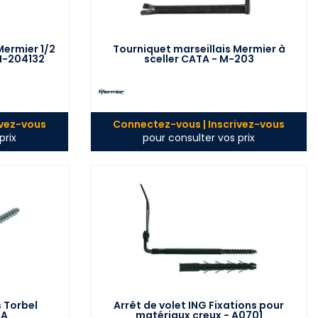
Mermier 1/2
Tourniquet marseillais Mermier à
M-204132
sceller CATA - M-203
ivez-vous
Connectez-vous | Inscrivez-vous
prix
pour consulter vos prix
s Torbel
Arrêt de volet ING Fixations pour
PA
matériaux creux - A0701