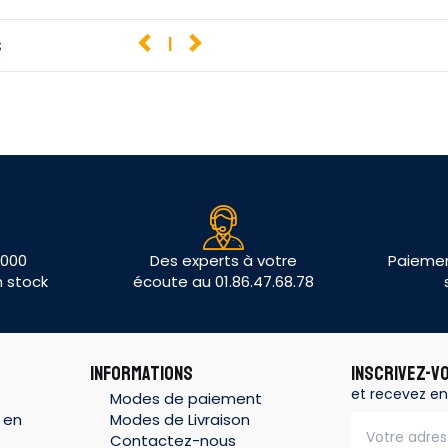
s
1
 000
Des experts à votre
Paiemen
n stock
écoute au 01.86.47.68.78
INFORMATIONS
INSCRIVEZ-V
et recevez en
Modes de paiement
 en
Modes de Livraison
Contactez-nous