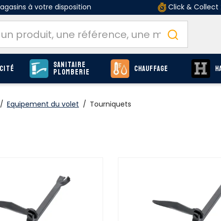
gasins à votre disposition
Click & Collect
Sanitaire
cité
Chauffage
H
Plomberie
/
Equipement du volet
/
Tourniquets