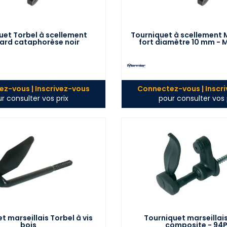
uet Torbel à scellement
Tourniquet à scellement 
ard cataphorèse noir
fort diamètre 10 mm - 
z-vous | Inscrivez-vous
Connectez-vous | Inscr
r consulter vos prix
pour consulter vos 
t marseillais Torbel à vis
Tourniquet marseillai
bois
composite - 94