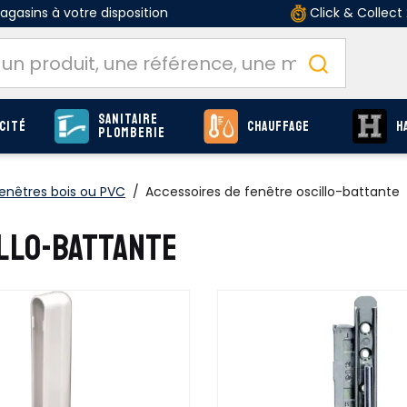
gasins à votre disposition
Click & Collect
Sanitaire
cité
Chauffage
H
Plomberie
enêtres bois ou PVC
/
Accessoires de fenêtre oscillo-battante
ILLO-BATTANTE