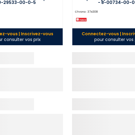
9-29533-00-0-5
- 8-00734-00-0
Chrono :
374308
z-vous | Inscrivez-vous
Connectez-vous | Inscr
r consulter vos prix
pour consulter vos 