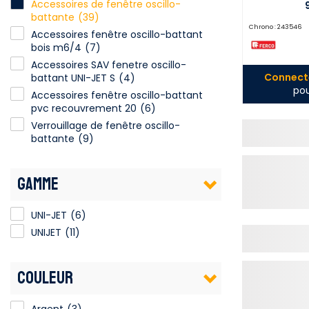
Accessoires de fenêtre oscillo-
battante
(39)
Chrono :
243546
Accessoires fenêtre oscillo-battant
bois m6/4
(7)
Accessoires SAV fenetre oscillo-
Connecte
battant UNI-JET S
(4)
pou
Accessoires fenêtre oscillo-battant
pvc recouvrement 20
(6)
Verrouillage de fenêtre oscillo-
battante
(9)
GAMME
UNI-JET
(6)
UNIJET
(11)
COULEUR
Argent
(3)