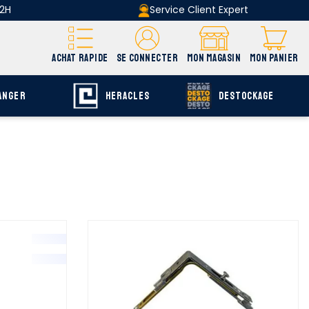
 2H
Service Client Expert
ACHAT RAPIDE
SE CONNECTER
MON MAGASIN
MON PANIER
ANGER
HERACLES
DESTOCKAGE