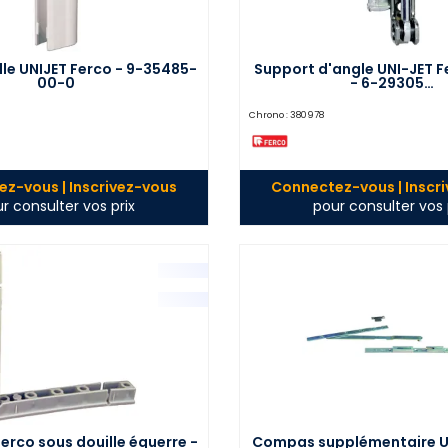
le UNIJET Ferco - 9-35485-
Support d'angle UNI-JET F
00-0
- 6-29305…
Chrono :
380978
z-vous | Inscrivez-vous
Connectez-vous | Inscr
r consulter vos prix
pour consulter vos 
Ferco sous douille équerre -
Compas supplémentaire U