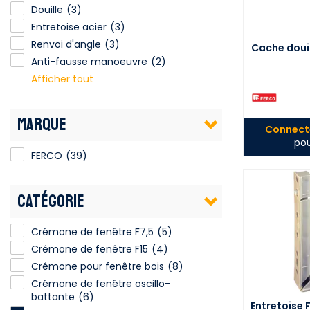
Douille
(3)
Entretoise acier
(3)
Renvoi d'angle
(3)
Cache douil
Anti-fausse manoeuvre
(2)
Afficher tout
MARQUE
Connecte
pou
FERCO
(39)
CATÉGORIE
Crémone de fenêtre F7,5
(5)
Crémone de fenêtre F15
(4)
Crémone pour fenêtre bois
(8)
Crémone de fenêtre oscillo-
battante
(6)
Entretoise 