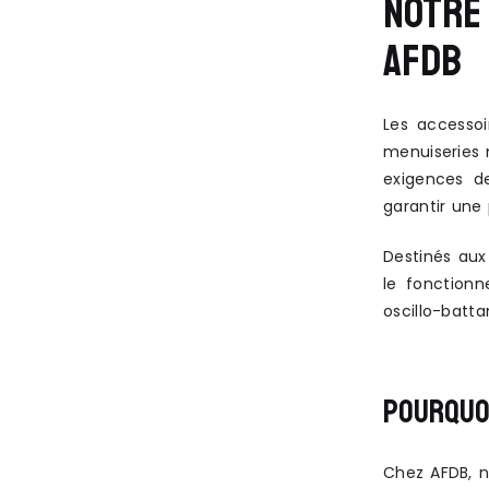
NOTRE 
AFDB
Les accessoi
menuiseries 
exigences de
garantir une 
Destinés aux
le fonctionn
oscillo-batt
POURQUOI
Chez AFDB, n