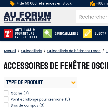
+ de 50 000 références en stock
+100 ma
Outillage &
Fourniture
Quincaillerie
Electri
industrielle
Accueil
/
Quincaillerie
/
Quincaillerie de bâtiment Ferco
/
F
ACCESSOIRES DE FENÊTRE OSC
TYPE DE PRODUIT
Gâche
(7)
Point et rallonge pour crémone
Point et rallonge pour crémone
(5)
Bras de compas
(3)