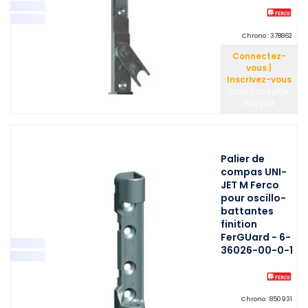
Chrono :
378862
Connectez-
vous |
Inscrivez-vous
pour consulter
vos prix
Palier de
compas UNI-
JET M Ferco
pour oscillo-
battantes
finition
FerGUard - 6-
36026-00-0-1
Chrono :
850931