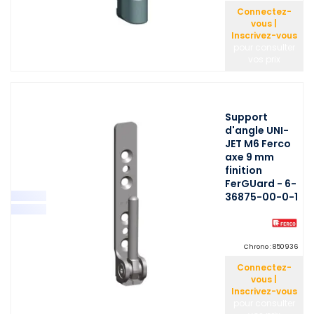
Connectez-
vous |
Inscrivez-vous
pour consulter
vos prix
Support
d'angle UNI-
JET M6 Ferco
axe 9 mm
finition
FerGUard - 6-
36875-00-0-1
Chrono :
850936
Connectez-
vous |
Inscrivez-vous
pour consulter