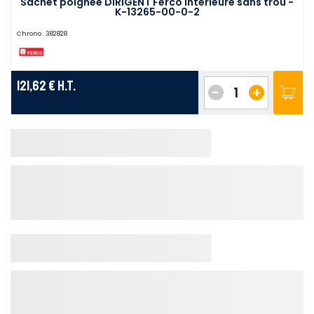
Sachet poignée DIRIGENT Ferco intérieure sans trou -
K-13265-00-0-2
Chrono :
382828
121,62 €
H.T.
-
+