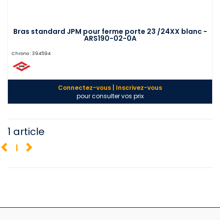
Bras standard JPM pour ferme porte 23 /24XX blanc -
ARS190-02-0A
Chrono :
394594
Connectez-vous | Inscrivez-vous
pour consulter vos prix
1 article
1