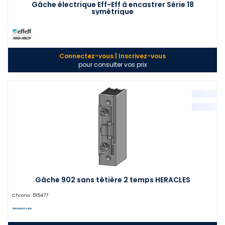
Gâche électrique Eff-Eff à encastrer Série 18
symétrique
Connectez-vous | Inscrivez-vous
pour consulter vos prix
Gâche 902 sans têtière 2 temps HERACLES
Chrono :
515477