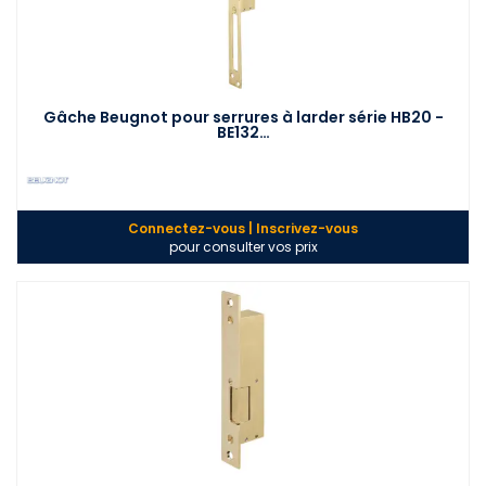
Gâche Beugnot pour serrures à larder série HB20 -
BE132…
Connectez-vous | Inscrivez-vous
pour consulter vos prix