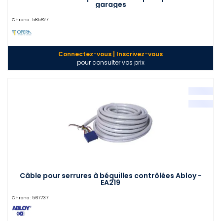
garages
Chrono :
585627
Connectez-vous | Inscrivez-vous
pour consulter vos prix
Câble pour serrures à béquilles contrôlées Abloy -
EA219
Chrono :
567737