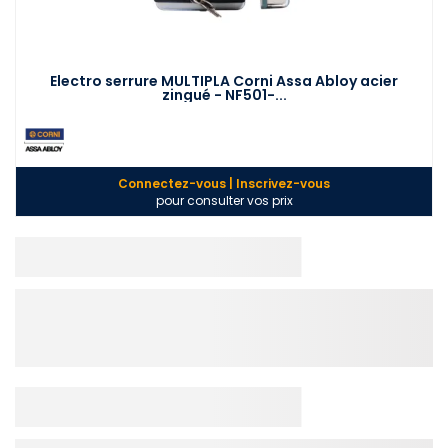
Electro serrure MULTIPLA Corni Assa Abloy acier
zingué - NF501-...
Connectez-vous | Inscrivez-vous
pour consulter vos prix