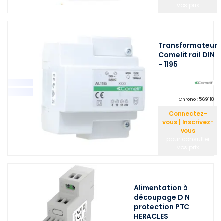
vos prix
Transformateur
Comelit rail DIN
- 1195
Chrono :
569118
Connectez-
vous | Inscrivez-
vous
pour consulter
vos prix
Alimentation à
découpage DIN
protection PTC
HERACLES