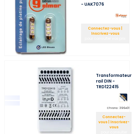
- UAK7076
Connectez-vous |
Inscrivez-vous
pour consulter vos prix
Transformateur
rail DIN -
TRD122415
Chrono :
396431
Connectez-
vous | Inscrivez-
vous
pour consulter