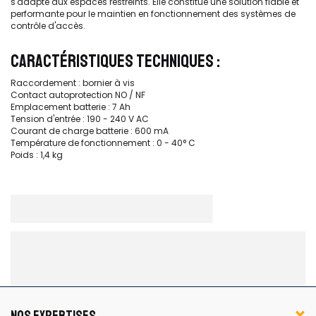
s'adapte aux espaces restreints. Elle constitue une solution fiable et
performante pour le maintien en fonctionnement des systèmes de
contrôle d'accès.
CARACTÉRISTIQUES TECHNIQUES :
Raccordement : bornier à vis
Contact autoprotection NO / NF
Emplacement batterie : 7 Ah
Tension d'entrée : 190 - 240 V AC
Courant de charge batterie : 600 mA
Température de fonctionnement : 0 - 40° C
Poids : 1,4 kg
NOS EXPERTISES