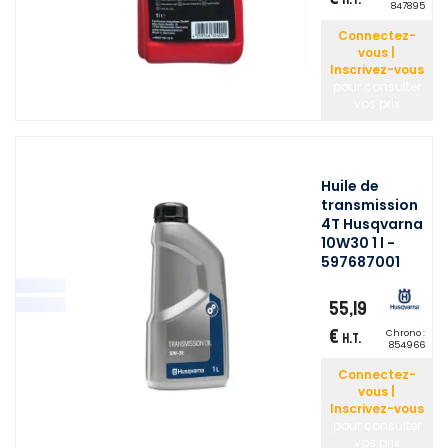
847895
Connectez-
vous |
Inscrivez-vous
pour consulter
vos prix
Huile de
transmission
4T Husqvarna
10W30 1 l -
597687001
55,19
€
Chrono :
H.T.
854966
Connectez-
vous |
Inscrivez-vous
pour consulter
vos prix