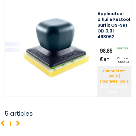
Applicateur
d'huile Festool
Surfix OS-Set
OD 0,3 l -
498062
98,85
€
Chrono :
H.T.
655563
Connectez-
vous |
Inscrivez-vous
pour consulter
vos prix
5 articles
1