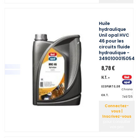
Huile
hydraulique
Unil opal HVC
46 pour les
circuits fluide
hydraulique -
3490100015054
8,78 €
H.T.
+
ecopart 0,08
Chrono
:
€ H.T.
749725
Connectez-
vous |
Inscrivez-vous
pour consulter
vos prix