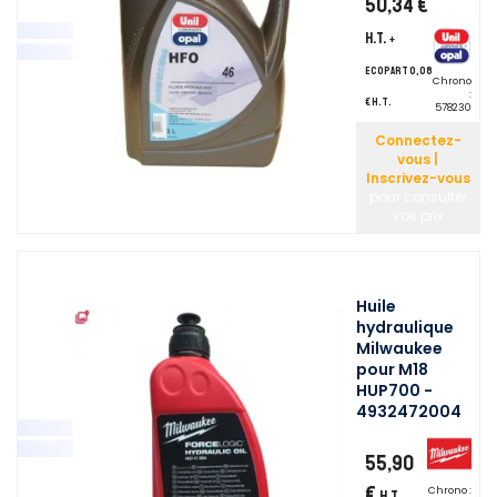
50,34 €
H.T.
+
ecopart 0,08
Chrono
:
€ H.T.
578230
Connectez-
vous |
Inscrivez-vous
pour consulter
vos prix
Huile
hydraulique
Milwaukee
pour M18
HUP700 -
4932472004
55,90
€
Chrono :
H.T.