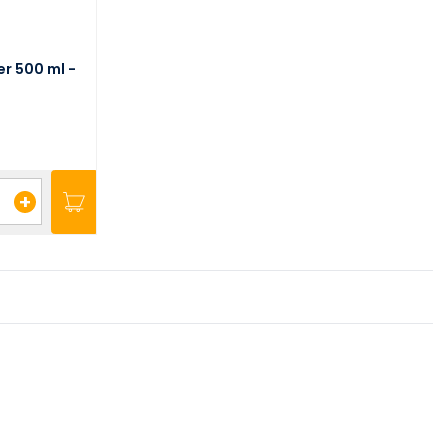
r 500 ml -
+