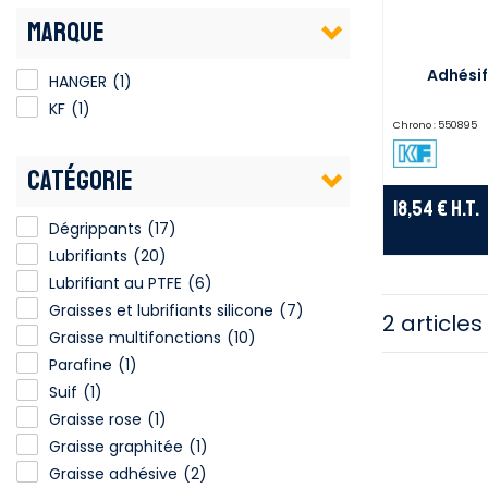
MARQUE
Adhésif
HANGER
(1)
KF
(1)
Chrono :
550895
CATÉGORIE
18,54 €
H.T.
Dégrippants
(17)
Lubrifiants
(20)
Lubrifiant au PTFE
(6)
Graisses et lubrifiants silicone
(7)
2 articles
Graisse multifonctions
(10)
Parafine
(1)
Suif
(1)
Graisse rose
(1)
Graisse graphitée
(1)
Graisse adhésive
(2)