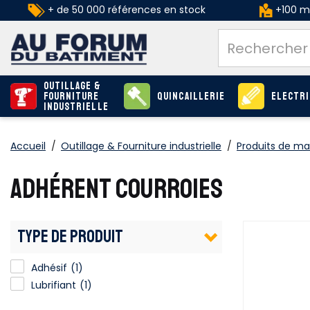
+ de 50 000 références en stock
+100 ma
Outillage &
Fourniture
Quincaillerie
Electri
industrielle
Accueil
/
Outillage & Fourniture industrielle
/
Produits de m
ADHÉRENT COURROIES
TYPE DE PRODUIT
Adhésif
(1)
Lubrifiant
(1)