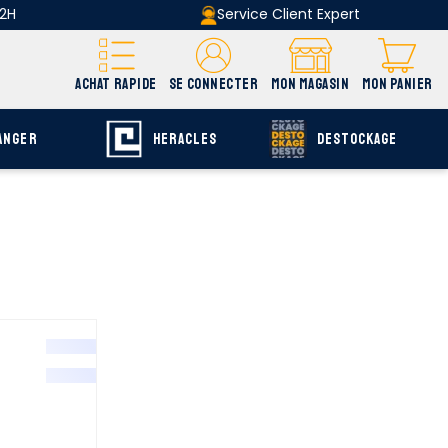
 2H
Service Client Expert
ACHAT RAPIDE
SE CONNECTER
MON MAGASIN
MON PANIER
ANGER
HERACLES
DESTOCKAGE