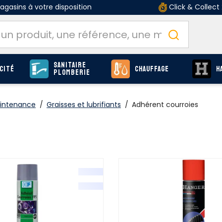
gasins à votre disposition
Click & Collect
Sanitaire
cité
Chauffage
H
Plomberie
aintenance
/
Graisses et lubrifiants
/
Adhérent courroies