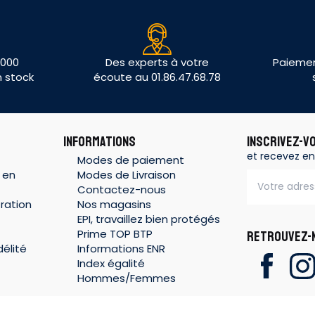
 000
Des experts à votre
Paiemen
n stock
écoute au 01.86.47.68.78
INFORMATIONS
INSCRIVEZ-V
et recevez en
Modes de paiement
 en
Modes de Livraison
Contactez-nous
ration
Nos magasins
EPI, travaillez bien protégés
Prime TOP BTP
RETROUVEZ-N
élité
Informations ENR
Index égalité
Hommes/Femmes