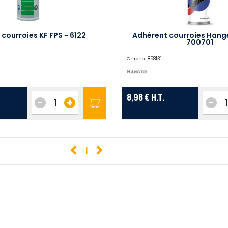
 courroies KF FPS - 6122
Adhérent courroies Hange
700701
Chrono :
858131
8,98 €
H.T.
-
+
-
1