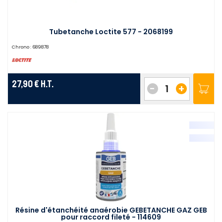
Tubetanche Loctite 577 - 2068199
Chrono :
689878
27,90 €
H.T.
-
+
Résine d'étanchéité anaérobie GEBETANCHE GAZ GEB
pour raccord fileté - 114609