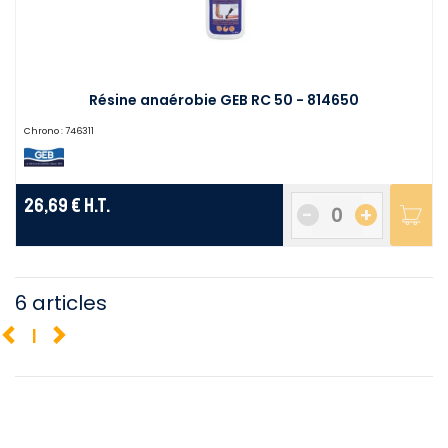
Résine anaérobie GEB RC 50 - 814650
Chrono :
746311
26,69 €
H.T.
-
+
6 articles
1