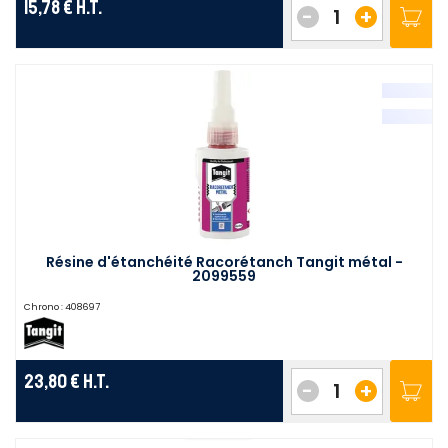
15,78 €
H.T.
-
+
Résine d'étanchéité Racorétanch Tangit métal -
2099559
Chrono :
408697
23,80 €
H.T.
-
+