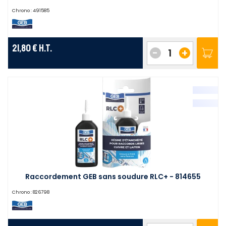
Chrono :
491585
21,80 €
H.T.
-
+
Raccordement GEB sans soudure RLC+ - 814655
Chrono :
826798