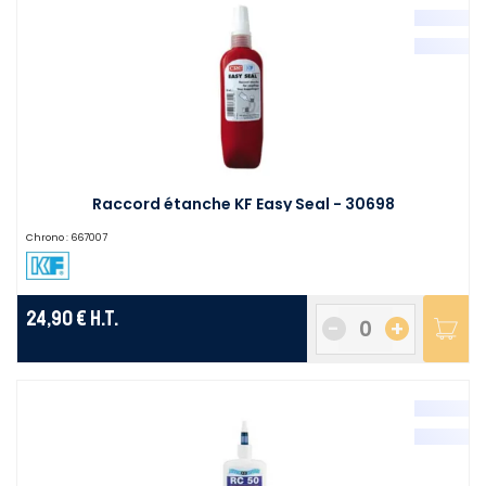
Raccord étanche KF Easy Seal - 30698
Chrono :
667007
24,90 €
H.T.
-
+