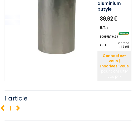
aluminium
butyle
39,62 €
H.T.
+
ecopart 0,23
Chrono
€ H.T.
:
112491
Connectez-
vous |
Inscrivez-vous
pour consulter
vos prix
1 article
1